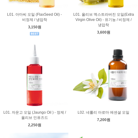
L01. 아마씨 오일 (FlaxSeed Oil) -
L01. 올리브 엑스트라버진 오일(Extra
비정제 / 냉압착
Virgin Olive Oil) - 유기농 / 비정제 /
냉압착
3,150원
3,600원
L01. 자운고 오일 (Jaungo Oil ) - 정제 /
L02. 네롤리 아로마 에센셜 오일
올리브 인퓨즈드
7,200원
2,250원