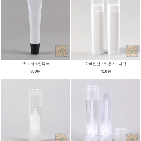
15ml 바비립튜브
7ml 립밤스틱용기 - 사각
500원
410원