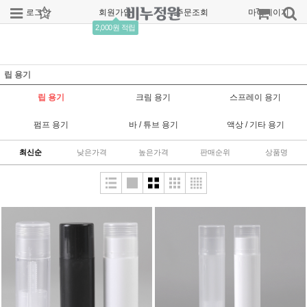
로그인
회원가입
주문조회
마이페이지
2,000원 적립
립 용기
립 용기
크림 용기
스프레이 용기
펌프 용기
바 / 튜브 용기
액상 / 기타 용기
최신순
낮은가격
높은가격
판매순위
상품명