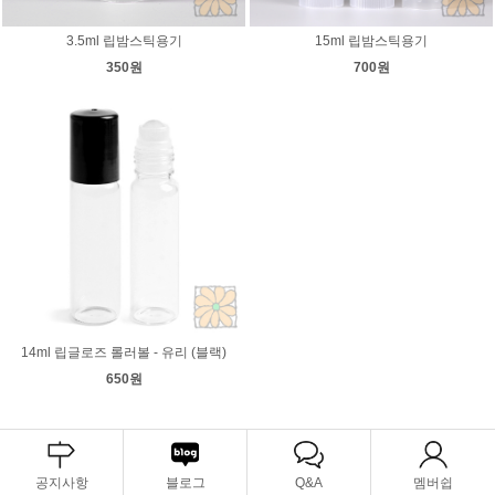
3.5ml 립밤스틱용기
15ml 립밤스틱용기
350원
700원
14ml 립글로즈 롤러볼 - 유리 (블랙)
650원
공지사항
블로그
Q&A
멤버쉽