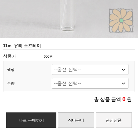
11ml 유리 스프레이
상품가
600원
색상
수량
0
총 상품 금액
원
바로 구매하기
장바구니
관심상품