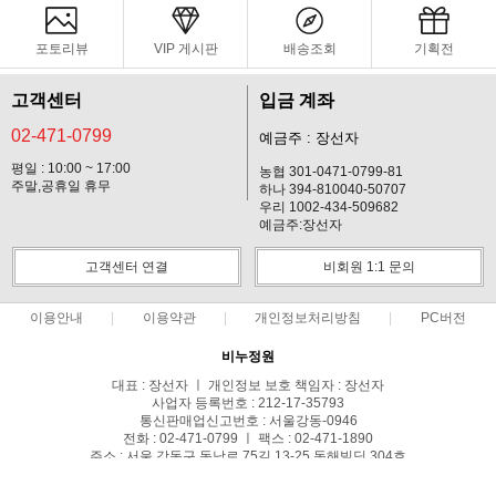
포토리뷰
VIP 게시판
배송조회
기획전
고객센터
입금 계좌
02-471-0799
예금주 : 장선자
평일 : 10:00 ~ 17:00
농협 301-0471-0799-81
주말,공휴일 휴무
하나 394-810040-50707
우리 1002-434-509682
예금주:장선자
고객센터 연결
비회원 1:1 문의
이용안내
이용약관
개인정보처리방침
PC버전
비누정원
대표 : 장선자 ㅣ 개인정보 보호 책임자 : 장선자
사업자 등록번호 : 212-17-35793
통신판매업신고번호 : 서울강동-0946
전화 : 02-471-0799 ㅣ 팩스 : 02-471-1890
주소 : 서울 강동구 동남로 75길 13-25 동해빌딩 304호
COPYRIGHT(C)비누정원 ALL RIGHTS RESERVED.